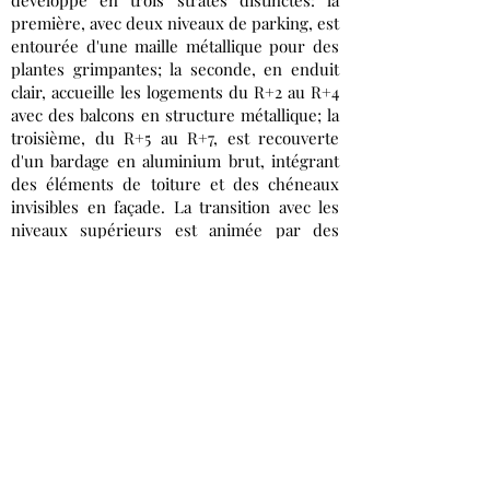
développe en trois strates distinctes: la
première, avec deux niveaux de parking, est
entourée d'une maille métallique pour des
plantes grimpantes; la seconde, en enduit
clair, accueille les logements du R+2 au R+4
avec des balcons en structure métallique; la
troisième, du R+5 au R+7, est recouverte
d'un bardage en aluminium brut, intégrant
des éléments de toiture et des chéneaux
invisibles en façade. La transition avec les
niveaux supérieurs est animée par des
jardinières et une pergola.
L’immeuble B2, est un bâtiment d’habitation
collectif qui se développe sur 6 niveaux
comprenant un ensemble de 46 logements
du R+1 au R+6, un parking pour les
véhicules en RDC et un parking à vélos en
R+1 accessible par une rampe extérieure à
12% et un monte-charge. Le bâtiment ne
comprend pas de niveaux enterrés. Il
accueille en rdc le local transformateur et la